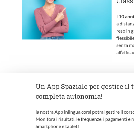
Clas
I
10 anni
a distan
reso in 
flessibil
senza ma
all’effic
Un App Spaziale per gestire il t
completa autonomia!
la nostra App inlingua.corsi potrai gestire il co
Monitora i risultati, le frequenze, i pagamenti e 
Smartphone e tablet!