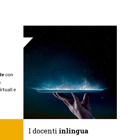
te
con
a
irtuali e
I docenti
inlingua