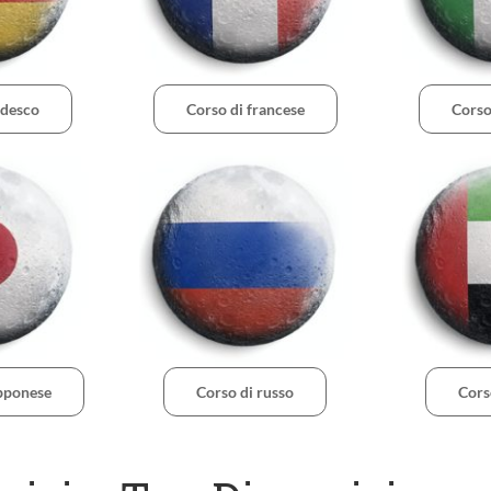
edesco
Corso di francese
Corso
apponese
Corso di russo
Cors