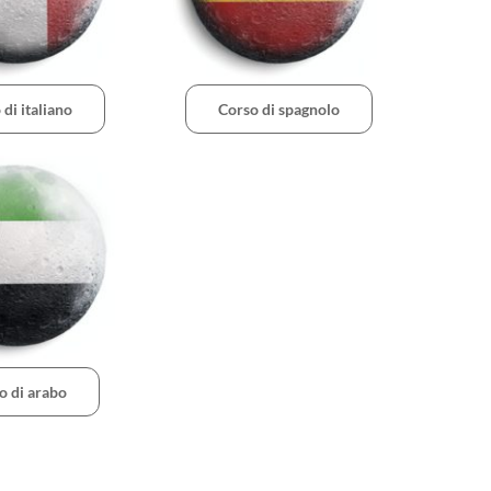
 di italiano
Corso di spagnolo
o di arabo