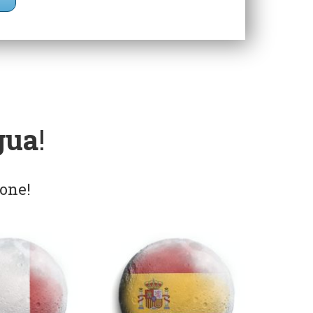
gua
!
ione!