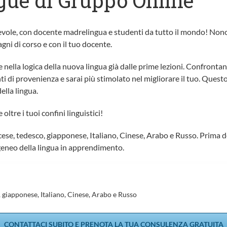
ngue di Gruppo Online
vole, con docente madrelingua e studenti da tutto il mondo! Nonos
gni di corso e con il tuo docente.
e nella logica della nuova lingua già dalle prime lezioni. Confront
nti di provenienza e sarai più stimolato nel migliorare il tuo. Que
della lingua.
ltre i tuoi confini linguistici!
ese, tedesco, giapponese, Italiano, Cinese, Arabo e Russo. Prima dell
ogeneo della lingua in apprendimento.
, giapponese, Italiano, Cinese, Arabo e Russo
CONTATTACI SUBITO E PRENOTA LA TUA CONSULENZA GRATUITA