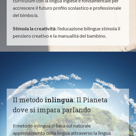
curriculum con la lingua inglese è fondamentale per
accrescere il futuro profilo scolastico e professionale
del bimbo/a.
Stimola la creatività:
l’educazione bilingue stimola il
pensiero creativo e la manualità del bambino.
Il metodo
inlingua
: Il Pianeta
dove si impara parlando
Il metodo inlingua si basa sul naturale
apprendimento della lingua attraverso la lingua